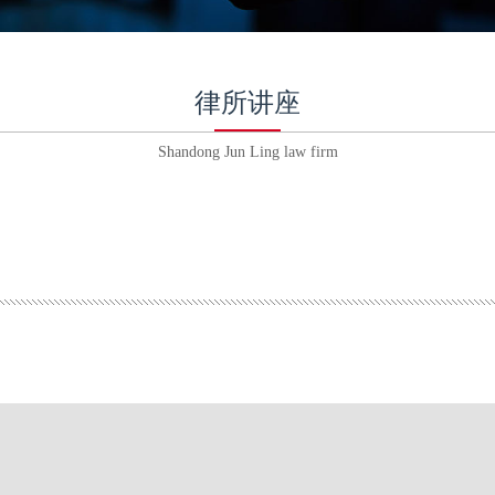
1
2
律所讲座
Shandong Jun Ling law firm