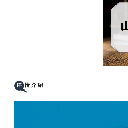
详
情 介 绍